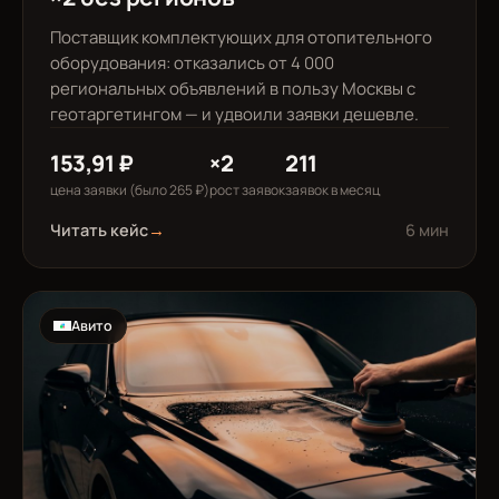
Поставщик комплектующих для отопительного
оборудования: отказались от 4 000
региональных объявлений в пользу Москвы с
геотаргетингом — и удвоили заявки дешевле.
153,91 ₽
×2
211
цена заявки (было 265 ₽)
рост заявок
заявок в месяц
Читать кейс
→
6 мин
Авито