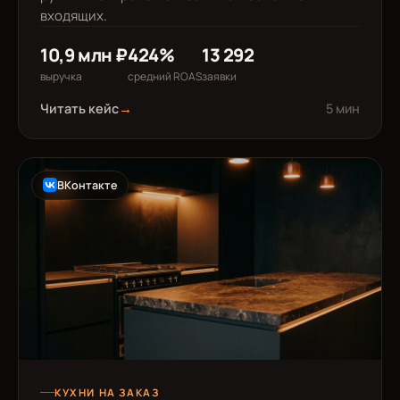
входящих.
10,9 млн ₽
424%
13 292
выручка
средний ROAS
заявки
Читать кейс
→
5 мин
ВКонтакте
КУХНИ НА ЗАКАЗ