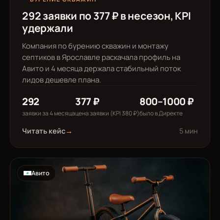
292 заявки по 377 ₽ в несезон, KPI
удержали
Компания по бурению скважин и монтажу
септиков в Ярославле раскачала профиль на
Авито и 4 месяца держала стабильный поток
лидов дешевле плана.
292
377 ₽
800–1000 ₽
заявки за 4 месяца
цена заявки (KPI 380 ₽)
было в Директе
Читать кейс
→
5 мин
Авито