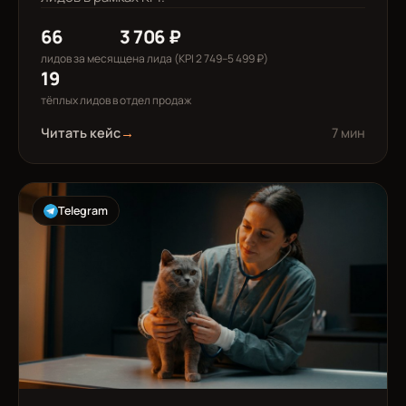
66
3 706 ₽
лидов за месяц
цена лида (KPI 2 749–5 499 ₽)
19
тёплых лидов в отдел продаж
Читать кейс
→
7 мин
Telegram