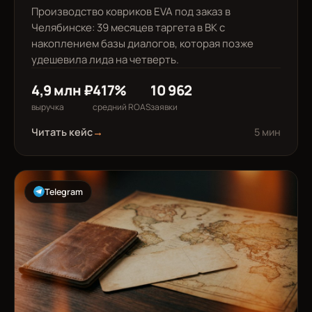
Производство ковриков EVA под заказ в
Челябинске: 39 месяцев таргета в ВК с
накоплением базы диалогов, которая позже
удешевила лида на четверть.
4,9 млн ₽
417%
10 962
выручка
средний ROAS
заявки
Читать кейс
→
5 мин
Telegram