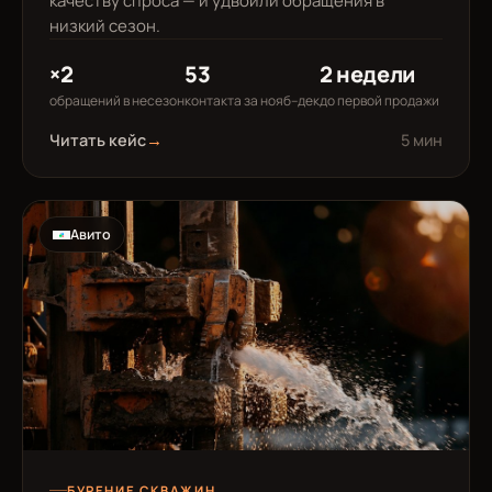
качеству спроса — и удвоили обращения в
низкий сезон.
×2
53
2 недели
обращений в несезон
контакта за нояб–дек
до первой продажи
Читать кейс
→
5 мин
Авито
БУРЕНИЕ СКВАЖИН