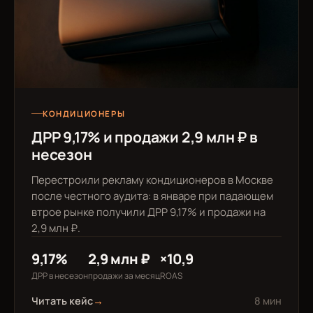
КОНДИЦИОНЕРЫ
ДРР 9,17% и продажи 2,9 млн ₽ в
несезон
Перестроили рекламу кондиционеров в Москве
после честного аудита: в январе при падающем
втрое рынке получили ДРР 9,17% и продажи на
2,9 млн ₽.
9,17%
2,9 млн ₽
×10,9
ДРР в несезон
продажи за месяц
ROAS
Читать кейс
→
8 мин