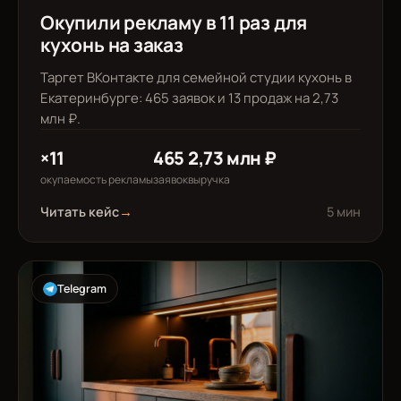
Окупили рекламу в 11 раз для
кухонь на заказ
Таргет ВКонтакте для семейной студии кухонь в
Екатеринбурге: 465 заявок и 13 продаж на 2,73
млн ₽.
×11
465
2,73 млн ₽
окупаемость рекламы
заявок
выручка
Читать кейс
→
5 мин
Telegram