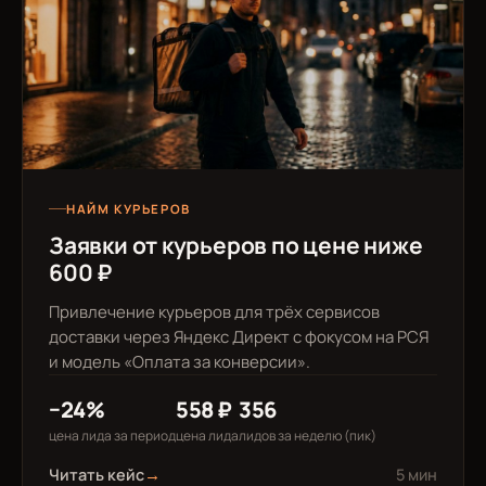
НАЙМ КУРЬЕРОВ
Заявки от курьеров по цене ниже
600 ₽
Привлечение курьеров для трёх сервисов
доставки через Яндекс Директ с фокусом на РСЯ
и модель «Оплата за конверсии».
−24%
558 ₽
356
цена лида за период
цена лида
лидов за неделю (пик)
Читать кейс
→
5 мин